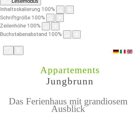
Lesemodus
Inhaltsskalierung
100
%
Schriftgröße
100
%
Zeilenhöhe
100
%
Buchstabenabstand
100
%
Appartements
Jungbrunn
Das Ferienhaus mit grandiosem
Ausblick