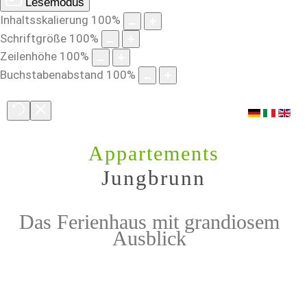
Lesemodus
Inhaltsskalierung
100
%
Schriftgröße
100
%
Zeilenhöhe
100
%
Buchstabenabstand
100
%
Appartements
Jungbrunn
Das Ferienhaus mit grandiosem
Ausblick