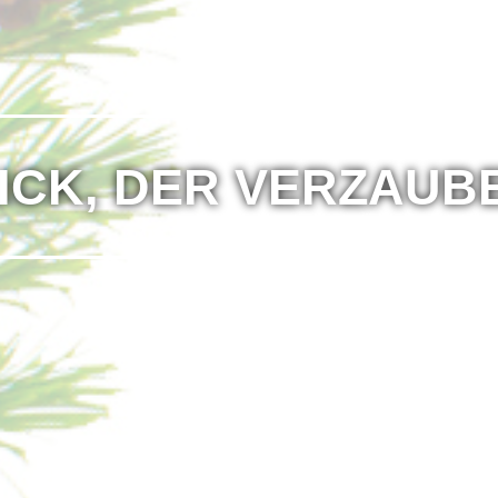
ICK,
DER
VERZAUB