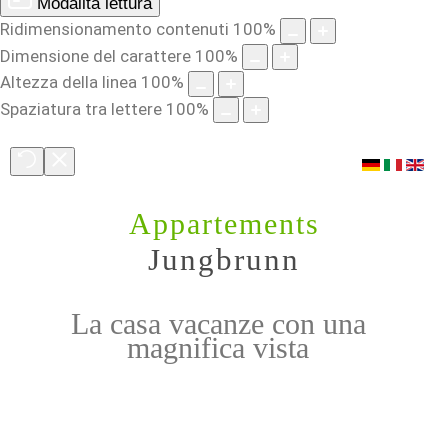
Modalità lettura
Ridimensionamento contenuti
100
%
Dimensione del carattere
100
%
Altezza della linea
100
%
Spaziatura tra lettere
100
%
Appartements
Jungbrunn
La casa vacanze con una
magnifica vista