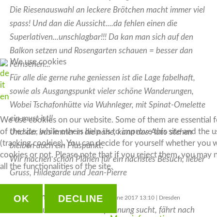
Die Riesenauswahl an leckere Brötchen macht immer viel
spass! Und dan die Aussicht....da fehlen einen die
Superlativen...unschlagbar!!! Da kan man sich auf den
Balkon setzen und Rosengarten schauen = besser dan
We use cookies
Fernsehen...
de
Für alle die gerne ruhe geniessen ist die Lage fabelhaft,
it
sowie als Ausgangspunkt vieler schöne Wanderungen,
en
Wobei Tschafonhütte via Wuhnleger, mit Spinat-Omelette
ein must ist!!
We use cookies on our website. Some of them are essential f
of the site, while others help us to improve this site and the 
Und der bus immer in die nähe, kann das Auto stehen
(tracking cookies). You can decide for yourself whether you 
bleiben auch ein Pluspunkt.
cookies or not. Please note that if you reject them, you may 
Wir machen schon Plänen für ein nächstes Besuch, lieber
all the functionalities of the site.
Gruss, Hildegarde und Jean-Pierre
Jürgen und Gabi
OK
DECLINE
Tuesday, 20 June 2017 13:10 | Dresden
Wer die Ruhe liebt und Entspannung sucht, fährt nach