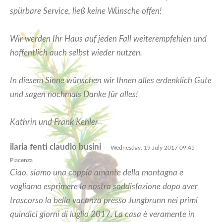
spürbare Service, ließ keine Wünsche offen!
Wir werden Ihr Haus auf jeden Fall weiterempfehlen und
hoffentlich auch selbst wieder nutzen.
In diesem Sinne wünschen wir Ihnen alles erdenklich Gute
und sagen nochmals Danke für alles!
Kathrin und Frank Kehler
ilaria fenti claudio busini
Wednesday, 19 July 2017 09:45 |
Piacenza
Ciao, siamo una coppia amante della montagna e
vogliamo esprimere la nostra soddisfazione dopo aver
trascorso la bella vacanza presso Jungbrunn nei primi
quindici giorni di luglio 2017. La casa è veramente in