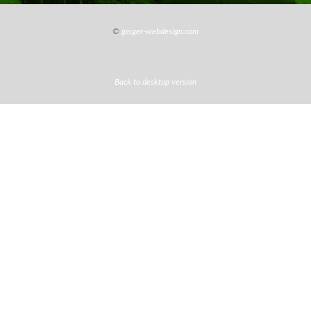
©
geiger-webdesign.com
Back to desktop version