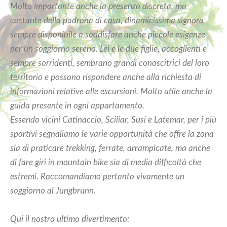
Molto importante anche la presenza discreta, ma
costante della padrona di casa, dinamicissima signora
sempre disponibile a soddisfare anche piccole esigenze
per un soggiorno sereno. Lei e le due figlie, accoglienti e
sempre sorridenti, sembrano grandi conoscitrici del loro
territorio e possono rispondere anche alla richiesta di
informazioni relative alle escursioni. Molto utile anche la
guida presente in ogni appartamento.
Essendo vicini Catinaccio, Sciliar, Susi e Latemar, per i più
sportivi segnaliamo le varie opportunità che offre la zona
sia di praticare trekking, ferrate, arrampicate, ma anche
di fare giri in mountain bike sia di media difficoltà che
estremi. Raccomandiamo pertanto vivamente un
soggiorno al Jungbrunn.
Qui il nostro ultimo divertimento: