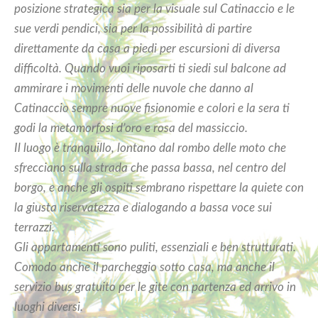
posizione strategica sia per la visuale sul Catinaccio e le
sue verdi pendici, sia per la possibilità di partire
direttamente da casa a piedi per escursioni di diversa
difficoltà. Quando vuoi riposarti ti siedi sul balcone ad
ammirare i movimenti delle nuvole che danno al
Catinaccio sempre nuove fisionomie e colori e la sera ti
godi la metamorfosi d’oro e rosa del massiccio.
Il luogo è tranquillo, lontano dal rombo delle moto che
sfrecciano sulla strada che passa bassa, nel centro del
borgo, e anche gli ospiti sembrano rispettare la quiete con
la giusta riservatezza e dialogando a bassa voce sui
terrazzi.
Gli appartamenti sono puliti, essenziali e ben strutturati.
Comodo anche il parcheggio sotto casa, ma anche il
servizio bus gratuito per le gite con partenza ed arrivo in
luoghi diversi.