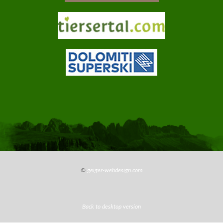
info@jungbrunn.it
©
geiger-webdesign.com
Back to desktop version