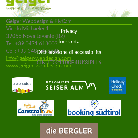
Geiger Webdesign & FlyCam
Vicolo Michaeler 1
Privacy
39056 Nova Levante (BZ)
Impronta
Tel: +39 0471 613003
Cell: +39 348 5408845
Dichiarazione di accessibilità
info@geiger-webdesign.com
CIN: IT021100B4UK8IPLL6
www.geiger-webdesign.com