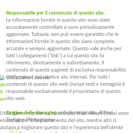
Responsabile per il contenuto di questo sito:
Le informazioni fornite in questo sito sono state
accuratamente controllate e sono periodicamente
aggiornate. Tuttavia, non può essere garantito che le
informazioni fornite in questo sito siano complete,
accurate e sempre aggiornate. Questo vale anche per
tutti i collegamenti ("link") a cui questo sito fa
riferimento, direttamente o indirettamente. Il
contenuto di queste pagineè di esclusiva responsabilità
del fornitore del relativo sito internet. Per tutti i
Utilizziamo i cookie
contenuti di questo sito web (inclusi testi e immagini) è
de
responsabile esclusivamente il proprietario di questo
it
sito web.
en
Origine delle immagini:
collezione privata, Alfred
Utilizziamo i cookie sul nostro sito Web. Alcuni di essi sono
Tschager Photography
essenziali per il funzionamento del sito, mentre altri ci
aiutano a migliorare questo sito e l'esperienza dell'utente