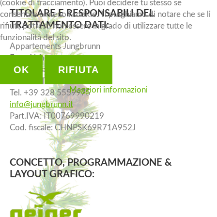
(cookie di tracciamento). Puoi decidere tu stesso se
TITOLARE
E
RESPONSABILI
DEL
consentire o meno i cookie. Ti preghiamo di notare che se li
TRATTAMENTO
DATI:
rifiuti, potresti non essere in grado di utilizzare tutte le
funzionalità del sito.
Appartements Jungbrunn
Fam. Aichner
OK
RIFIUTA
Lavina Bianca 29
I-39050 Tires
Maggiori informazioni
Tel. +39 328 5559975
info@jungbrunn.it
Part.IVA: IT00769990219
Cod. fiscale: CHNPSK69R71A952J
CONCETTO,
PROGRAMMAZIONE
&
LAYOUT
GRAFICO: