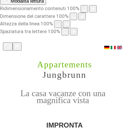
Modalità lettura
Ridimensionamento contenuti
100
%
Dimensione del carattere
100
%
Altezza della linea
100
%
Spaziatura tra lettere
100
%
Appartements
Jungbrunn
La casa vacanze con una
magnifica vista
IMPRONTA